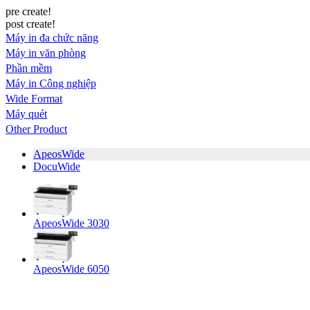
pre create!
post create!
Máy in đa chức năng
Máy in văn phòng
Phần mềm
Máy in Công nghiệp
Wide Format
Máy quét
Other Product
ApeosWide
DocuWide
ApeosWide 3030
ApeosWide 6050