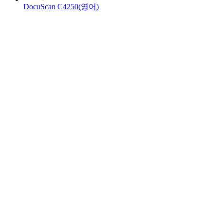
DocuScan C4250(영어)