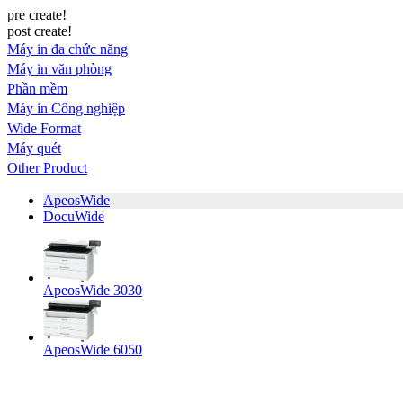
pre create!
post create!
Máy in đa chức năng
Máy in văn phòng
Phần mềm
Máy in Công nghiệp
Wide Format
Máy quét
Other Product
ApeosWide
DocuWide
ApeosWide 3030
ApeosWide 6050