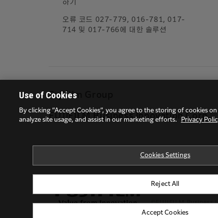
하기
오류 코드 027-779, 016-781, 017-
714 및 017-766에 대한 솔루션
Use of Cookies
Fujifilm Group
By clicking “Accept Cookies”, you agree to the storing of cookies on
FUJIFILM Business Innovation Corp.
analyze site usage, and assist in our marketing efforts.
Privacy Poli
Cookies Settings
Reject All
개인정보 취급방침
©FUJIFILM Business I
Accept Cookies