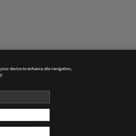
 your device to enhance site navigation,
cy
이용약관/상표
nnovation Corp.